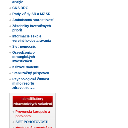
analýz
CKS DRG
Rady vlády SR a MZ SR
Ambulantná starostlivosť
Zásobníky investičných
priorít
Informácie sekcie
verejného obstarávania
Sieť nemocníc
Osvedčenia o
strategických
investíciách
Krízové riadenie
Stabilizačný príspevok
Psychologická činnosť
mimo rezortu
zdravotníctva
Prevencia korupcie a
podvodov
SIEŤ POHOTOVOSTÍ
Neziskové organizácie