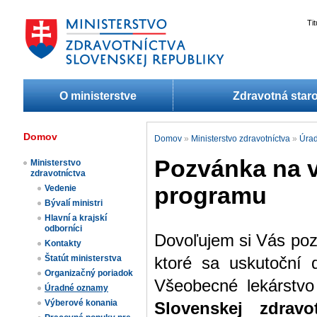
Ti
O ministerstve
Zdravotná staro
Domov
Domov
»
Ministerstvo zdravotníctva
»
Úra
Pozvánka na 
Ministerstvo
zdravotníctva
programu
Vedenie
Bývalí ministri
Hlavní a krajskí
odborníci
Dovoľujem si Vás poz
Kontakty
Štatút ministerstva
ktoré sa uskutoční
Organizačný poriadok
Všeobecné lekárstv
Úradné oznamy
Výberové konania
Slovenskej zdravo