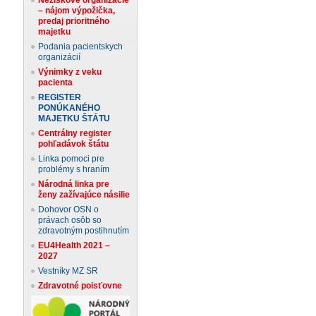
– nájom výpožička,
predaj prioritného
majetku
Podania pacientskych
organizácií
Výnimky z veku
pacienta
REGISTER
PONÚKANÉHO
MAJETKU ŠTÁTU
Centrálny register
pohľadávok štátu
Linka pomoci pre
problémy s hraním
Národná linka pre
ženy zažívajúce násilie
Dohovor OSN o
právach osôb so
zdravotným postihnutím
EU4Health 2021 –
2027
Vestníky MZ SR
Zdravotné poisťovne