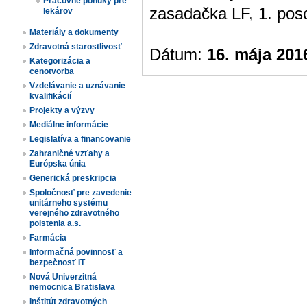
Pracovné ponuky pre
zasadačka LF, 1. posc
lekárov
Materiály a dokumenty
Zdravotná starostlivosť
Dátum:
16. mája 201
Kategorizácia a
cenotvorba
Vzdelávanie a uznávanie
kvalifikácií
Projekty a výzvy
Mediálne informácie
Legislatíva a financovanie
Zahraničné vzťahy a
Európska únia
Generická preskripcia
Spoločnosť pre zavedenie
unitárneho systému
verejného zdravotného
poistenia a.s.
Farmácia
Informačná povinnosť a
bezpečnosť IT
Nová Univerzitná
nemocnica Bratislava
Inštitút zdravotných