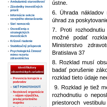
ústne.
Ambulantná starostlivosť
Zásobníky investičných
priorít
6. Úhrada nákladov 
Informácie sekcie
úhrad za poskytovanie
verejného obstarávania
Sieť nemocníc
7. Proti rozhodnutiu
Osvedčenia o
strategických
možné podať rozkl
investíciách
Krízové riadenie
Ministerstvo zdrav
Stabilizačný príspevok
Psychologická činnosť
Bratislava 37
mimo rezortu
zdravotníctva
8. Rozklad musí obs
badať porušenie záko
rozklad tieto údaje ne
Prevencia korupcie a
podvodov
9. Rozklad je tiež m
SIEŤ POHOTOVOSTÍ
Neziskové organizácie
rozhodnutiu o neposk
– nájom výpožička,
predaj prioritného
priestoroch vestibul
majetku