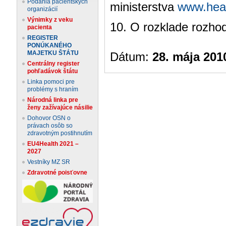
Podania pacientskych
ministerstva
www.heal
organizácií
Výnimky z veku
10. O rozklade rozhod
pacienta
REGISTER
PONÚKANÉHO
MAJETKU ŠTÁTU
Dátum:
28. mája 201
Centrálny register
pohľadávok štátu
Linka pomoci pre
problémy s hraním
Národná linka pre
ženy zažívajúce násilie
Dohovor OSN o
právach osôb so
zdravotným postihnutím
EU4Health 2021 –
2027
Vestníky MZ SR
Zdravotné poisťovne