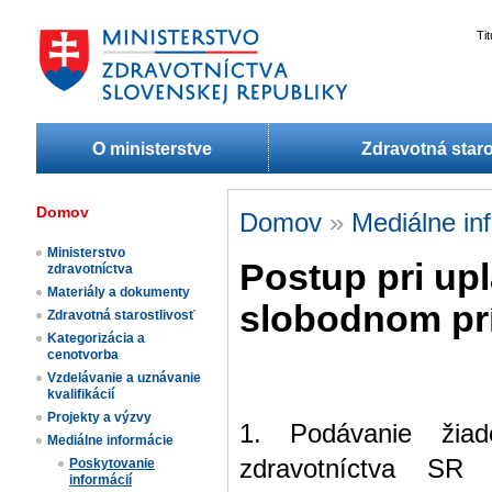
Ti
O ministerstve
Zdravotná staro
Domov
Domov
»
Mediálne in
Ministerstvo
Postup pri upl
zdravotníctva
Materiály a dokumenty
slobodnom prí
Zdravotná starostlivosť
Kategorizácia a
cenotvorba
Vzdelávanie a uznávanie
kvalifikácií
Projekty a výzvy
1. Podávanie žiado
Mediálne informácie
zdravotníctva SR 
Poskytovanie
informácií