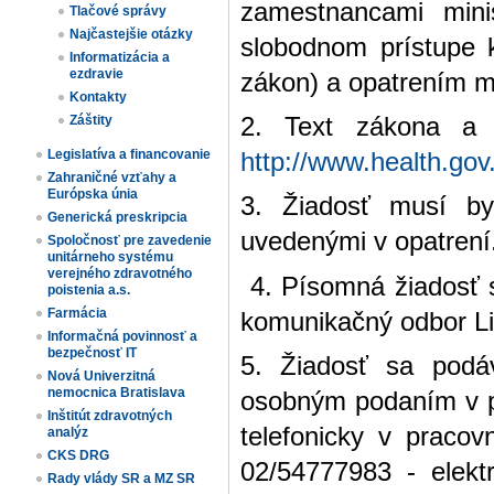
zamestnancami mini
Tlačové správy
Najčastejšie otázky
slobodnom prístupe k
Informatizácia a
ezdravie
zákon) a opatrením mi
Kontakty
2. Text zákona a o
Záštity
Legislatíva a financovanie
http://www.health.gov
Zahraničné vzťahy a
Európska únia
3. Žiadosť musí b
Generická preskripcia
uvedenými v opatrení
Spoločnosť pre zavedenie
unitárneho systému
verejného zdravotného
4. Písomná žiadosť s
poistenia a.s.
Farmácia
komunikačný odbor Li
Informačná povinnosť a
bezpečnosť IT
5. Žiadosť sa podá
Nová Univerzitná
nemocnica Bratislava
osobným podaním v po
Inštitút zdravotných
telefonicky v praco
analýz
CKS DRG
02/54777983 - elekt
Rady vlády SR a MZ SR