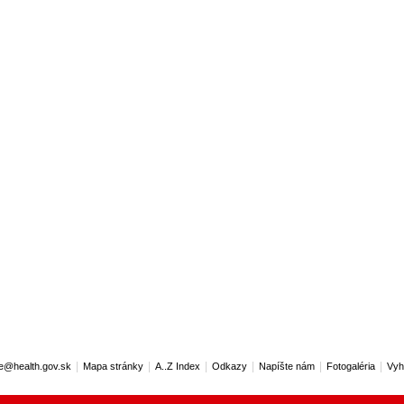
|
|
|
|
|
|
ce@health.gov.sk
Mapa stránky
A..Z Index
Odkazy
Napíšte nám
Fotogaléria
Vyh