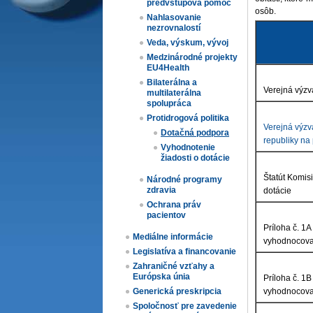
predvstupová pomoc
osôb.
Nahlasovanie
nezrovnalostí
Veda, výskum, vývoj
Medzinárodné projekty
EU4Health
Bilaterálna a
Verejná výzv
multilaterálna
spolupráca
Protidrogová politika
Verejná výzv
Dotačná podpora
republiky na
Vyhodnotenie
žiadosti o dotácie
Štatút Komis
Národné programy
zdravia
dotácie
Ochrana práv
pacientov
Príloha č. 1A
Mediálne informácie
vyhodnocovan
Legislatíva a financovanie
Zahraničné vzťahy a
Európska únia
Príloha č. 1B
Generická preskripcia
vyhodnocovan
Spoločnosť pre zavedenie