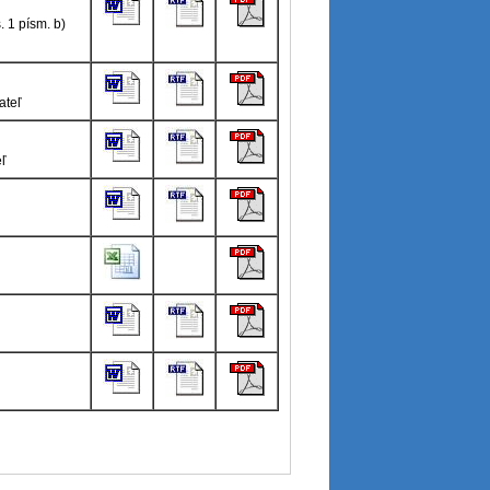
. 1 písm. b)
ateľ
eľ