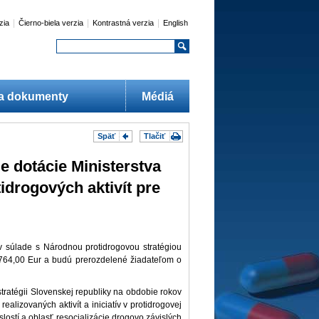
|
|
|
zia
Čierno-biela verzia
Kontrastná verzia
English
 a dokumenty
Médiá
Späť
Tlačiť
e dotácie Ministerstva
idrogových aktivít pre
 v súlade s Národnou protidrogovou stratégiou
764,00 Eur a budú prerozdelené žiadateľom o
stratégii Slovenskej republiky na obdobie rokov
ealizovaných aktivít a iniciatív v protidrogovej
slostí a oblasť resocializácie drogovo závislých