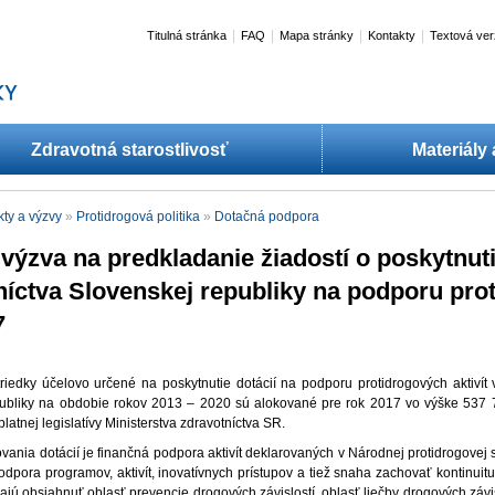
|
|
|
|
Titulná stránka
FAQ
Mapa stránky
Kontakty
Textová ver
Zdravotná starostlivosť
Materiály
kty a výzvy
»
Protidrogová politika
»
Dotačná podpora
výzva na predkladanie žiadostí o poskytnuti
níctva Slovenskej republiky na podporu prot
7
riedky účelovo určené na poskytnutie dotácií na podporu protidrogových aktivít
publiky na obdobie rokov 2013 – 2020 sú alokované pre rok 2017 vo výške 537 
platnej legislatívy Ministerstva zdravotníctva SR.
vania dotácií je finančná podpora aktivít deklarovaných v Národnej protidrogovej 
dpora programov, aktivít, inovatívnych prístupov a tiež snaha zachovať kontinuitu r
majú obsiahnuť oblasť prevencie drogových závislostí, oblasť liečby drogových závi