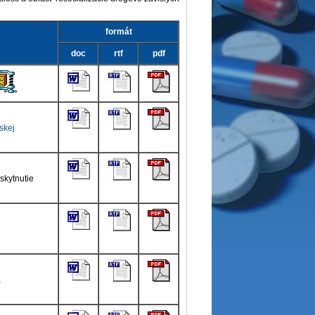
formát
doc
rtf
pdf
skej
skytnutie
a