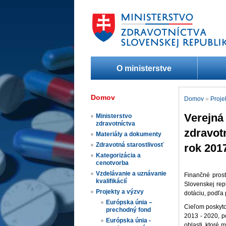
O ministerstve
Domov
Domov
»
Proje
Verejná 
Ministerstvo
zdravotníctva
zdravot
Materiály a dokumenty
Zdravotná starostlivosť
rok 201
Kategorizácia a
cenotvorba
Vzdelávanie a uznávanie
Finančné prost
kvalifikácií
Slovenskej re
Projekty a výzvy
dotáciu, podľa 
Európska únia –
Cieľom poskyto
prechodný fond
2013 - 2020, po
Európska únia -
oblasti, ktoré 