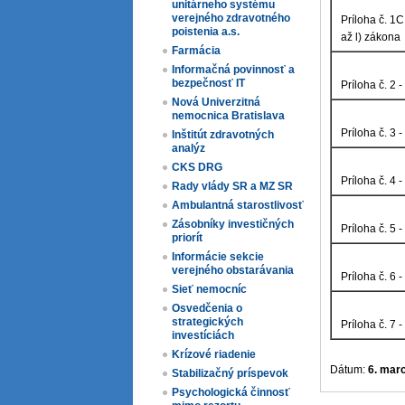
unitárneho systému
verejného zdravotného
Príloha č. 1C
poistenia a.s.
až l) zákona
Farmácia
Informačná povinnosť a
bezpečnosť IT
Príloha č. 2 
Nová Univerzitná
nemocnica Bratislava
Príloha č. 3 
Inštitút zdravotných
analýz
CKS DRG
Príloha č. 4 
Rady vlády SR a MZ SR
Ambulantná starostlivosť
Zásobníky investičných
Príloha č. 5 
priorít
Informácie sekcie
verejného obstarávania
Príloha č. 6 
Sieť nemocníc
Osvedčenia o
strategických
Príloha č. 7 
investíciách
Krízové riadenie
Dátum:
6. mar
Stabilizačný príspevok
Psychologická činnosť