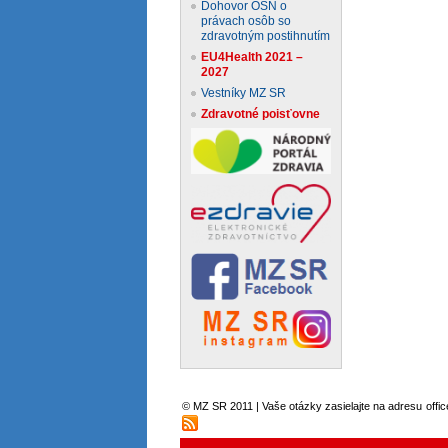
Dohovor OSN o
právach osôb so
zdravotným postihnutím
EU4Health 2021 –
2027
Vestníky MZ SR
Zdravotné poisťovne
© MZ SR 2011 | Vaše otázky zasielajte na adresu
offi