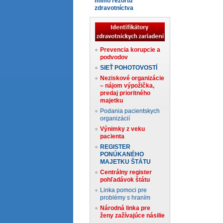
mimo rezortu
zdravotníctva
Prevencia korupcie a
podvodov
SIEŤ POHOTOVOSTÍ
Neziskové organizácie
– nájom výpožička,
predaj prioritného
majetku
Podania pacientskych
organizácií
Výnimky z veku
pacienta
REGISTER
PONÚKANÉHO
MAJETKU ŠTÁTU
Centrálny register
pohľadávok štátu
Linka pomoci pre
problémy s hraním
Národná linka pre
ženy zažívajúce násilie